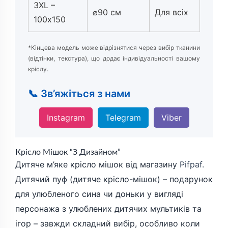
3XL –
⌀90 см
Для всіх
100х150
*Кінцева модель може відрізнятися через вибір тканини
(відтінки, текстура), що додає індивідуальності вашому
кріслу.
📞 Зв’яжіться з нами
Instagram
Telegram
Viber
Крісло Мішок “З Дизайном”
Дитяче м’яке крісло мішок від магазину
Pifpaf.
Дитячий пуф (дитяче крісло-мішок) – подарунок
для улюбленого сина чи доньки у вигляді
персонажа з улюблених дитячих мультиків та
ігор – завжди складний вибір, особливо коли