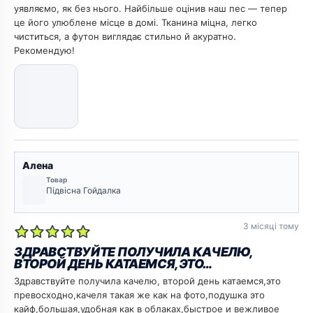
уявляємо, як без нього. Найбільше оцінив наш пес — тепер
це його улюблене місце в домі. Тканина міцна, легко
чиститься, а футон виглядає стильно й акуратно.
Рекомендую!
Алена
Товар
Підвісна Гойдалка
3 місяці тому
ЗДРАВСТВУЙТЕ ПОЛУЧИЛА КАЧЕЛЮ,
ВТОРОЙ ДЕНЬ КАТАЕМСЯ,ЭТО…
Здравствуйте получила качелю, второй день катаемся,это
превосходно,качеля такая же как на фото,подушка это
кайф,большая,удобная как в облаках,быстрое и вежливое