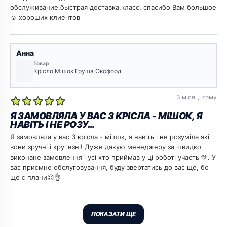
обслуживание,быстрая доставка,класс, спасибо Вам большое
☺️ хороших клиентов
Анна
Товар
Крісло Мішок Груша Оксфорд
3 місяці тому
Я ЗАМОВЛЯЛА У ВАС 3 КРІСЛА - МІШОК, Я
НАВІТЬ І НЕ РОЗУ…
Я замовляла у вас 3 крісла - мішок, я навіть і не розуміла які
вони зручні і крутезні! Дуже дякую менеджеру за швидко
виконане замовлення і усі хто приймав у ці роботі участь 🫶. У
вас приємне обслуговування, буду звертатись до вас ще, бо
ще є плани😉👌
ПОКАЗАТИ ЩЕ