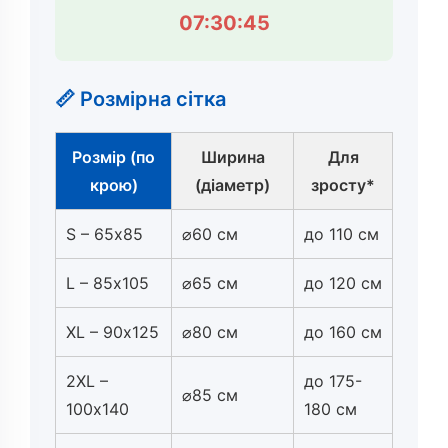
07:30:45
📏 Розмірна сітка
Розмір (по
Ширина
Для
крою)
(діаметр)
зросту*
S – 65х85
⌀60 см
до 110 см
L – 85х105
⌀65 см
до 120 см
XL – 90х125
⌀80 см
до 160 см
2XL –
до 175-
⌀85 см
100х140
180 см