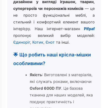
дизайном у вигляді іграшок, тварин,
супергероїв чи персонажів коміксів
— це
не просто функціональні меблі, а
стильний і комфортний елемент вашого
інтер’єру. Наш інтернет-магазин
Pifpaf
пропонує великий вибір моделей:
Єдиноріг
,
Котик
,
Єнот
та інші.
🌟 Що робить наші крісла-мішки
особливими?
Якість
: Виготовлені з матеріалів,
які служать роками, включаючи
Oxford 600D ПУ
. Це базова
тканина для наших моделей, яка
поєднує практичність і