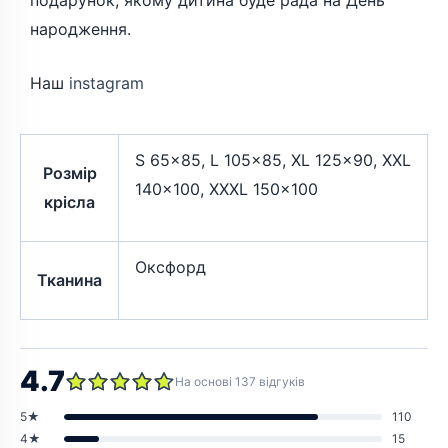
народження.
Наш
instagram
S 65×85, L 105×85, XL 125×90, XXL
Розмір
140×100, XXXL 150×100
крісла
Оксфорд
Тканина
4.7
На основі 137 відгуків
5★
110
4★
15