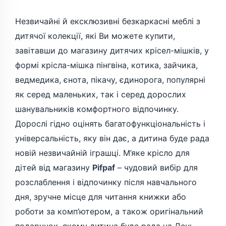
Незвичайні й ексклюзивні безкаркасні меблі з
дитячої колекції, які Ви можете купити,
завітавши до магазину дитячих крісел-мішків, у
формі крісла-мішка пінгвіна, котика, зайчика,
ведмедика, єнота, пікачу, єдинорога, популярні
як серед маленьких, так і серед дорослих
шанувальників комфортного відпочинку.
Дорослі гідно оцінять багатофункціональність і
універсальність, яку він дає, а дитина буде рада
новій незвичайній іграшці. М’яке крісло для
дітей від магазину
Pifpaf
– чудовий вибір для
розслаблення і відпочинку після навчального
дня, зручне місце для читання книжки або
роботи за комп’ютером, а також оригінальний
подарунок, якому дитина буде рада на День