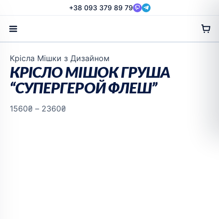
Перейти
+38 093 379 89 79
до
вмісту
Діапазон
Крісла Мішки з Дизайном
цін:
КРІСЛО МІШОК ГРУША
від
“СУПЕРГЕРОЙ ФЛЕШ”
1560₴
до
1560
₴
–
2360
₴
2360₴