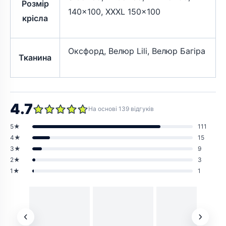
Розмір
140×100, XXXL 150×100
крісла
Оксфорд, Велюр Lili, Велюр Багіра
Тканина
4.7
На основі 139 відгуків
5★
111
4★
15
3★
9
2★
3
1★
1