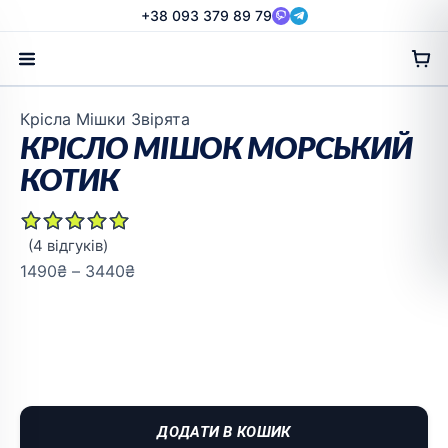
Перейти
+38 093 379 89 79
до
вмісту
Діапазон
Крісла Мішки Звірята
цін:
КРІСЛО МІШОК МОРСЬКИЙ
від
КОТИК
1490₴
до
3440₴
(
4
відгуків)
1490
₴
–
3440
₴
ДОДАТИ В КОШИК