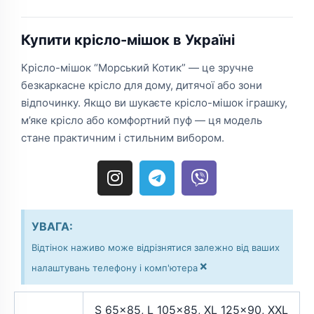
Купити крісло-мішок в Україні
Крісло-мішок “Морський Котик” — це зручне
безкаркасне крісло для дому, дитячої або зони
відпочинку. Якщо ви шукаєте крісло-мішок іграшку,
м’яке крісло або комфортний пуф — ця модель
стане практичним і стильним вибором.
I
T
V
n
e
i
s
l
b
t
e
e
УВАГА:
a
g
r
Відтінок наживо може відрізнятися залежно від ваших
g
r
×
налаштувань телефону і комп'ютера
r
a
a
m
m
S 65×85, L 105×85, XL 125×90, XXL