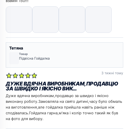
взамін 150!!!
Тетяна
Товар
Підвісна Гойдалка
3 тижні тому
ДУЖЕ ВДЯЧНА ВИРОБНИКАМ,ПРОДАВЦЮ
ЗА ШВИДКО І ЯКІСНО ВИК…
Дуже вдячна виробникам,продавцю за швидко і якісно
виконану роботу.Замовляла на свято дитині,часу було обмаль
на виготовлення,але гойдалка прийшла навіть раніше ніж
сподівалась.Гойдалка гарна,м'яка і колір точно такий як був
на фото для вибору.