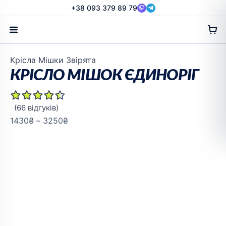
Перейти
+38 093 379 89 79
до
вмісту
Діапазон
Крісла Мішки Звірята
цін:
КРІСЛО МІШОК ЄДИНОРІГ
від
1430₴
(
66
відгуків)
до
1430
₴
–
3250
₴
3250₴