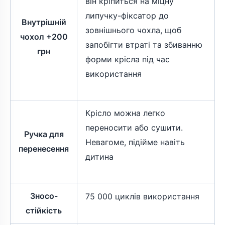
він кріпиться на міцну
липучку-фіксатор до
Внутрішній
зовнішнього чохла, щоб
чохол +200
запобігти втраті та збиванню
грн
форми крісла під час
використання
Крісло можна легко
переносити або сушити.
Ручка для
Невагоме, підійме навіть
перенесення
дитина
Зносо-
75 000 циклів використання
стійкість