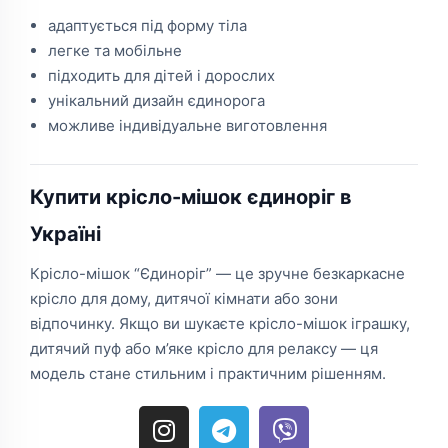
адаптується під форму тіла
легке та мобільне
підходить для дітей і дорослих
унікальний дизайн єдинорога
можливе індивідуальне виготовлення
Купити крісло-мішок єдиноріг в
Україні
Крісло-мішок “Єдиноріг” — це зручне безкаркасне
крісло для дому, дитячої кімнати або зони
відпочинку. Якщо ви шукаєте крісло-мішок іграшку,
дитячий пуф або м’яке крісло для релаксу — ця
модель стане стильним і практичним рішенням.
I
T
V
n
e
i