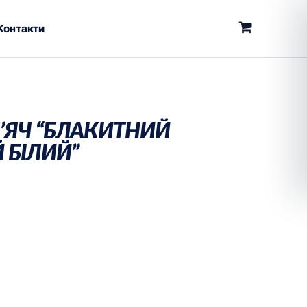
Контакти
пазон
’ЯЧ “БЛАКИТНИЙ
 БІЛИЙ”
0₴
0₴