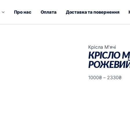
Про нас
Оплата
Доставка та повернення
Діа
Крісла М'ячі
КРІСЛО М
цін:
РОЖЕВИЙ
від
100
1000
₴
–
2330
₴
до
233