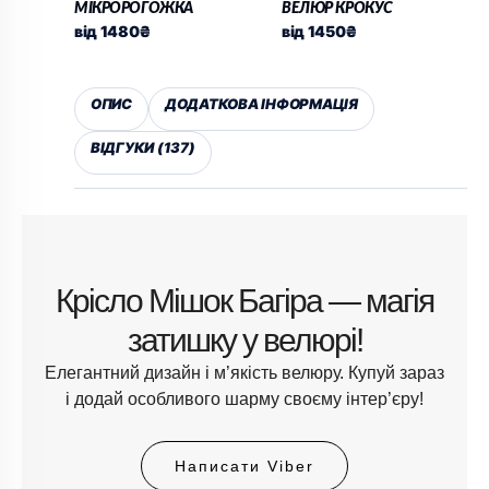
МІКРОРОГОЖКА
ВЕЛЮР КРОКУС
від
1480
₴
від
1450
₴
ОПИС
ДОДАТКОВА ІНФОРМАЦІЯ
ВІДГУКИ (137)
Крісло Мішок Багіра — магія
затишку у велюрі!
Елегантний дизайн і м’якість велюру. Купуй зараз
і додай особливого шарму своєму інтер’єру!
Написати Viber