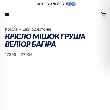
Перейти
+38 093 379 89 79
до
вмісту
Діапазон
Крісла мішки однотонні
цін:
КРІСЛО МІШОК ГРУША
від
ВЕЛЮР БАГІРА
1730₴
до
1730
₴
–
2790
₴
2790₴