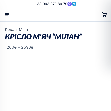
Перейти
+38 093 379 89 79
до
вмісту
Діапазон
Крісла М'ячі
цін:
КРІСЛО М’ЯЧ “МІЛАН”
від
1260₴
1260
₴
–
2590
₴
до
2590₴