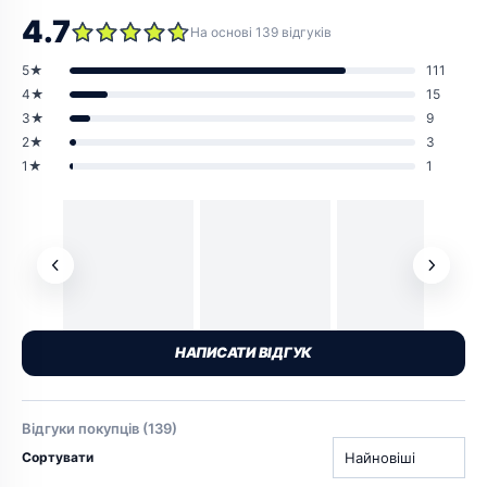
4.7
На основі 139 відгуків
5★
111
4★
15
3★
9
2★
3
1★
1
НАПИСАТИ ВІДГУК
Відгуки покупців (139)
Сортувати