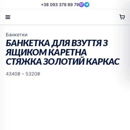
Перейти
+38 093 379 89 79
до
вмісту
Діапазон
Банкетки
цін:
БАНКЕТКА ДЛЯ ВЗУТТЯ З
від
ЯЩИКОМ КАРЕТНА
4340₴
СТЯЖКА ЗОЛОТИЙ КАРКАС
до
5320₴
4340
₴
–
5320
₴