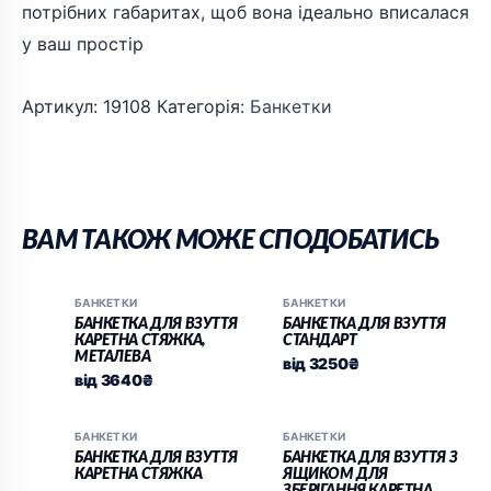
потрібних габаритах, щоб вона ідеально вписалася
у ваш простір
Артикул:
19108
Категорія:
Банкетки
ВАМ ТАКОЖ МОЖЕ СПОДОБАТИСЬ
БАНКЕТКИ
БАНКЕТКИ
БАНКЕТКА ДЛЯ ВЗУТТЯ
БАНКЕТКА ДЛЯ ВЗУТТЯ
КАРЕТНА СТЯЖКА,
СТАНДАРТ
МЕТАЛЕВА
від
3250
₴
від
3640
₴
БАНКЕТКИ
БАНКЕТКИ
БАНКЕТКА ДЛЯ ВЗУТТЯ
БАНКЕТКА ДЛЯ ВЗУТТЯ З
КАРЕТНА СТЯЖКА
ЯЩИКОМ ДЛЯ
ЗБЕРІГАННЯ КАРЕТНА