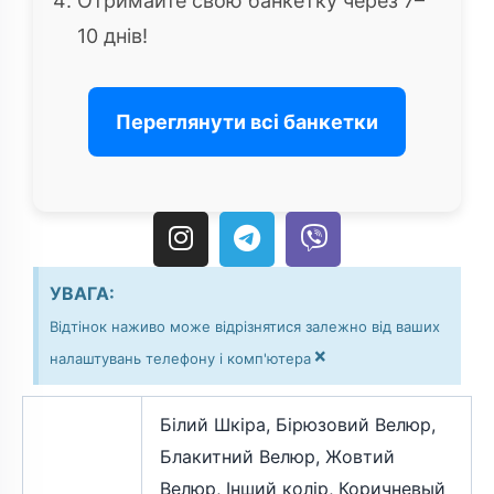
Отримайте свою банкетку через 7–
10 днів!
Переглянути всі банкетки
I
T
V
n
e
i
s
l
b
УВАГА:
t
e
e
Відтінок наживо може відрізнятися залежно від ваших
a
g
r
×
g
r
налаштувань телефону і комп'ютера
r
a
a
m
Білий Шкіра, Бірюзовий Велюр,
m
Блакитний Велюр, Жовтий
Велюр, Інший колір, Коричневый