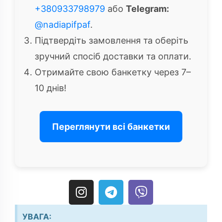
+380933798979
або
Telegram:
@nadiapifpaf
.
Підтвердіть замовлення та оберіть
зручний спосіб доставки та оплати.
Отримайте свою банкетку через 7–
10 днів!
Переглянути всі банкетки
I
T
V
n
e
i
s
l
b
УВАГА: