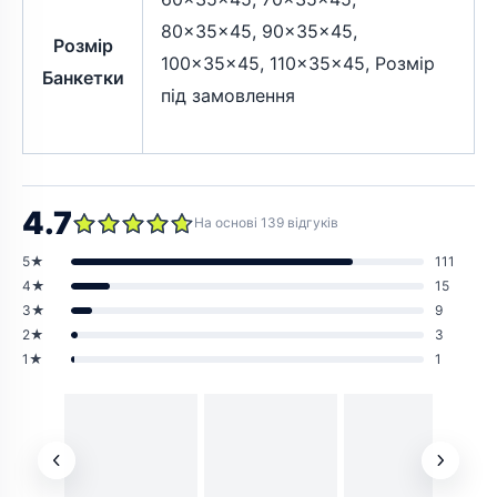
80×35×45, 90×35×45,
Розмір
100×35×45, 110×35×45, Розмір
Банкетки
під замовлення
4.7
На основі 139 відгуків
5★
111
4★
15
3★
9
2★
3
1★
1