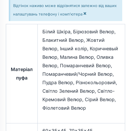
t
e
e
Відтінок наживо може відрізнятися залежно від ваших
a
g
r
×
g
r
налаштувань телефону і комп'ютера
r
a
a
m
Білий Шкіра, Бірюзовий Велюр,
m
Блакитний Велюр, Жовтий
Велюр, Інший колір, Коричневый
Велюр, Малина Велюр, Оливка
Велюр, Помаранчевий Велюр,
Матеріал
Помаранчевий/Чорний Велюр,
пуфа
Пудра Велюр, Різнокольоровий,
Світло Зелений Велюр, Світло-
Кремовий Велюр, Сірий Велюр,
Фіолетовий Велюр
60×35×45, 70×35×45,