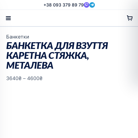
Перейти
+38 093 379 89 79
до
вмісту
Діапазон
Банкетки
цін:
БАНКЕТКА ДЛЯ ВЗУТТЯ
від
КАРЕТНА СТЯЖКА,
3640₴
МЕТАЛЕВА
до
4600₴
3640
₴
–
4600
₴